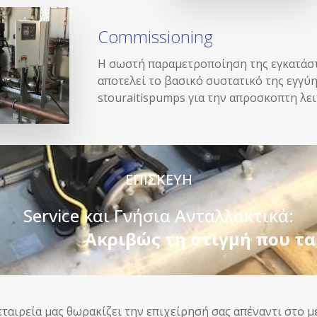
Commissioning
Η σωστή παραμετροποίηση της εγκατάσ
αποτελεί το βασικό συστατικό της εγγύ
stouraitispumps για την απροσκοπτη λει
ΕΠΙΣΚΕΥΗ
Service και Γνήσια Ανταλλακτικά:
Ακριβώς τη στιγμή που τα
εταιρεία μας θωρακίζει την επιχείρησή σας απέναντι στο 